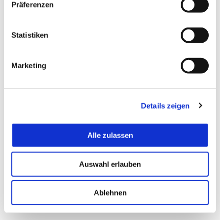
Präferenzen
i
l
l
Statistiken
i
g
Marketing
u
n
g
Details zeigen
s
a
u
Alle zulassen
s
w
Auswahl erlauben
a
h
l
Ablehnen